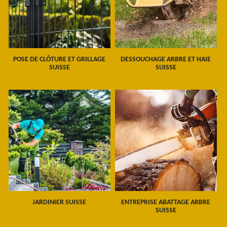
POSE DE CLÔTURE ET GRILLAGE
DESSOUCHAGE ARBRE ET HAIE
SUISSE
SUISSE
JARDINIER SUISSE
ENTREPRISE ABATTAGE ARBRE
SUISSE