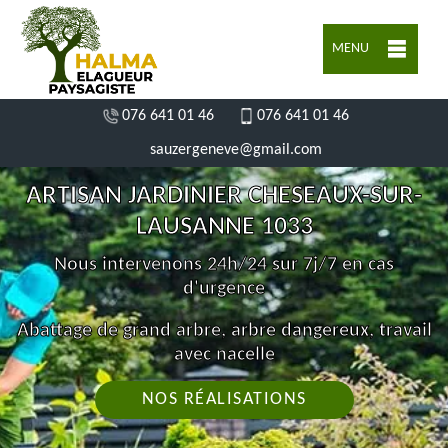
MENU
076 641 01 46
076 641 01 46
sauzergeneve@gmail.com
ARTISAN JARDINIER CHESEAUX-SUR-
LAUSANNE 1033
Nous intervenons 24h/24 sur 7j/7 en cas
d'urgence
Abattage de grand arbre, arbre dangereux, travail
avec nacelle
NOS RÉALISATIONS