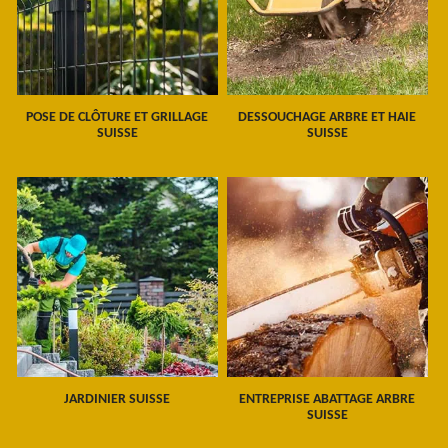
POSE DE CLÔTURE ET GRILLAGE
DESSOUCHAGE ARBRE ET HAIE
SUISSE
SUISSE
JARDINIER SUISSE
ENTREPRISE ABATTAGE ARBRE
SUISSE