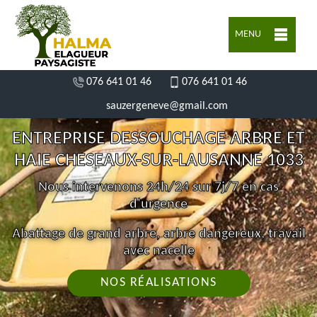
MENU
076 641 01 46
076 641 01 46
sauzergeneve@gmail.com
ENTREPRISE DESSOUCHAGE ARBRE ET
HAIE CHESEAUX-SUR-LAUSANNE 1033
Nous intervenons 24h/24 sur 7j/7 en cas
d'urgence
Abattage de grand arbre, arbre dangereux, travail
avec nacelle
NOS RÉALISATIONS