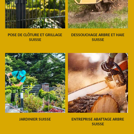
POSE DE CLÔTURE ET GRILLAGE
DESSOUCHAGE ARBRE ET HAIE
SUISSE
SUISSE
JARDINIER SUISSE
ENTREPRISE ABATTAGE ARBRE
SUISSE