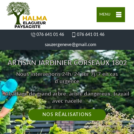
MENU
076 641 01 46
076 641 01 46
sauzergeneve@gmail.com
ARTISAN JARDINIER CORSEAUX 1802
Nous intervenons 24h/24 sur 7j/7 en cas
d'urgence
Abattage de grand arbre, arbre dangereux, travail
avec nacelle
NOS RÉALISATIONS