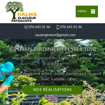
MENU
076 641 01 46
076 641 01 46
sauzergeneve@gmail.com
ARTISAN JARDINIER EPESSES 1098
Nous intervenons 24h/24 sur 7j/7 en cas
d'urgence
Abattage de grand arbre, arbre dangereux, travail
avec nacelle
NOS RÉALISATIONS