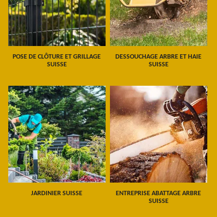
POSE DE CLÔTURE ET GRILLAGE
DESSOUCHAGE ARBRE ET HAIE
SUISSE
SUISSE
JARDINIER SUISSE
ENTREPRISE ABATTAGE ARBRE
SUISSE