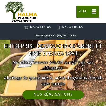
MENU
076 641 01 46
076 641 01 46
sauzergeneve@gmail.com
ENTREPRISE DESSOUCHAGE ARBRE ET
HAIE EPESSES 1098
Nous intervenons 24h/24 sur 7j/7 en cas
d'urgence
Abattage de grand arbre, arbre dangereux, travail
avec nacelle
NOS RÉALISATIONS