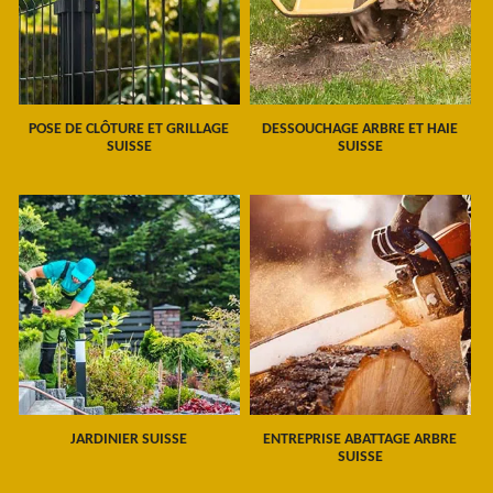
POSE DE CLÔTURE ET GRILLAGE
DESSOUCHAGE ARBRE ET HAIE
SUISSE
SUISSE
JARDINIER SUISSE
ENTREPRISE ABATTAGE ARBRE
SUISSE