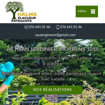
MENU
076 641 01 46
076 641 01 46
sauzergeneve@gmail.com
ARTISAN JARDINIER MORRENS 1054
Nous intervenons 24h/24 sur 7j/7 en cas
d'urgence
Abattage de grand arbre, arbre dangereux, travail
avec nacelle
NOS RÉALISATIONS