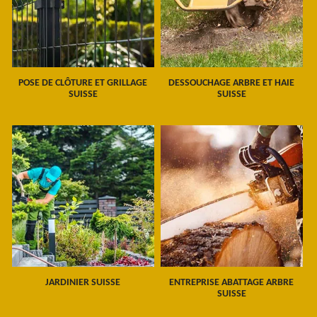
POSE DE CLÔTURE ET GRILLAGE
DESSOUCHAGE ARBRE ET HAIE
SUISSE
SUISSE
JARDINIER SUISSE
ENTREPRISE ABATTAGE ARBRE
SUISSE