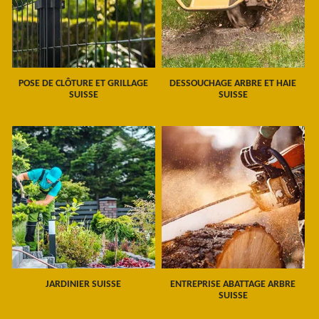
POSE DE CLÔTURE ET GRILLAGE
DESSOUCHAGE ARBRE ET HAIE
SUISSE
SUISSE
JARDINIER SUISSE
ENTREPRISE ABATTAGE ARBRE
SUISSE