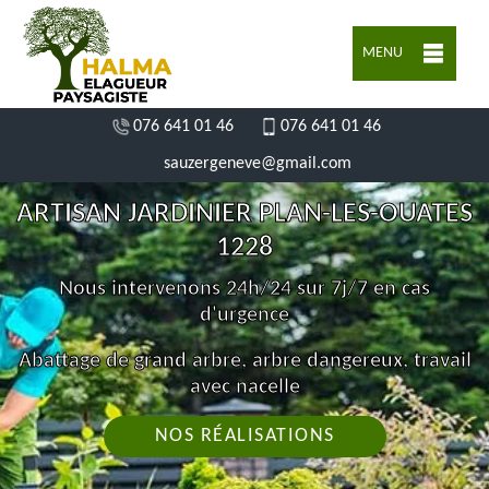
MENU
076 641 01 46
076 641 01 46
sauzergeneve@gmail.com
ARTISAN JARDINIER PLAN-LES-OUATES
1228
Nous intervenons 24h/24 sur 7j/7 en cas
d'urgence
Abattage de grand arbre, arbre dangereux, travail
avec nacelle
NOS RÉALISATIONS