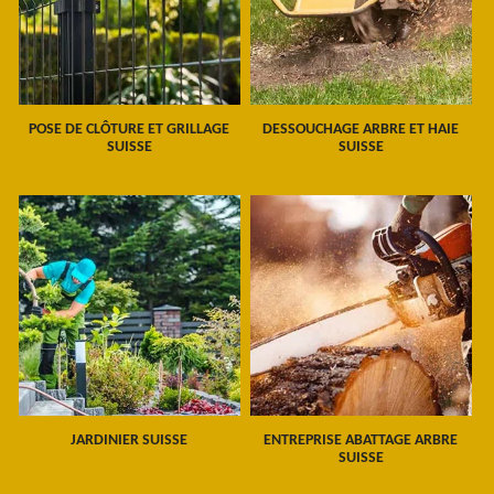
POSE DE CLÔTURE ET GRILLAGE
DESSOUCHAGE ARBRE ET HAIE
SUISSE
SUISSE
JARDINIER SUISSE
ENTREPRISE ABATTAGE ARBRE
SUISSE