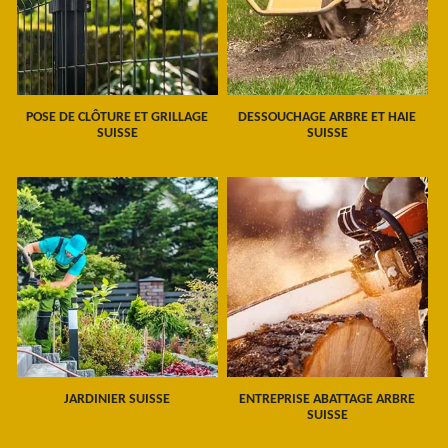
POSE DE CLÔTURE ET GRILLAGE
DESSOUCHAGE ARBRE ET HAIE
SUISSE
SUISSE
JARDINIER SUISSE
ENTREPRISE ABATTAGE ARBRE
SUISSE