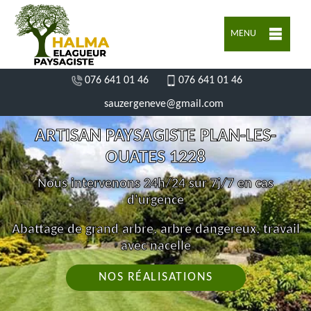
MENU
076 641 01 46
076 641 01 46
sauzergeneve@gmail.com
ARTISAN PAYSAGISTE PLAN-LES-
OUATES 1228
Nous intervenons 24h/24 sur 7j/7 en cas
d'urgence
Abattage de grand arbre, arbre dangereux, travail
avec nacelle
NOS RÉALISATIONS