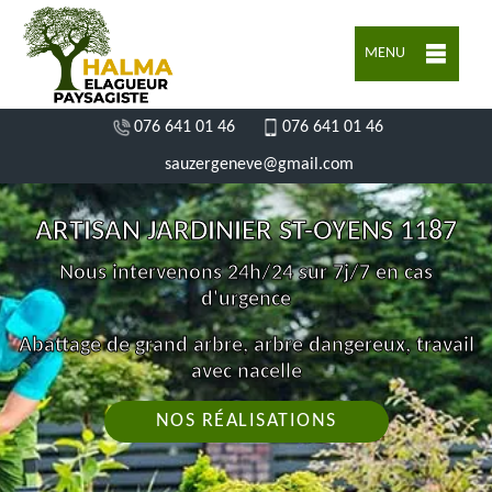
MENU
076 641 01 46
076 641 01 46
sauzergeneve@gmail.com
ARTISAN JARDINIER ST-OYENS 1187
Nous intervenons 24h/24 sur 7j/7 en cas
d'urgence
Abattage de grand arbre, arbre dangereux, travail
avec nacelle
NOS RÉALISATIONS