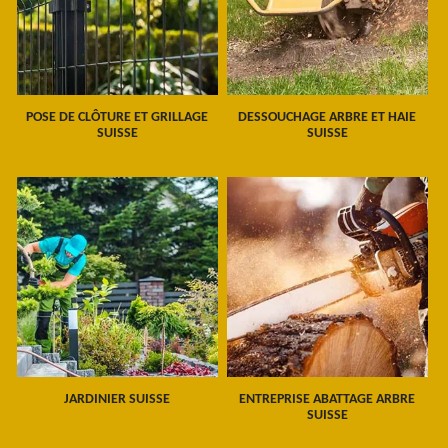
POSE DE CLÔTURE ET GRILLAGE
DESSOUCHAGE ARBRE ET HAIE
SUISSE
SUISSE
JARDINIER SUISSE
ENTREPRISE ABATTAGE ARBRE
SUISSE