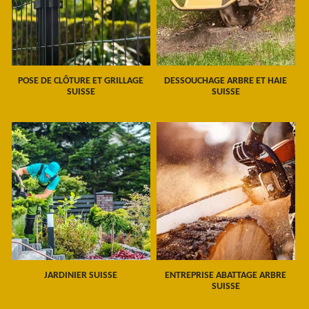
POSE DE CLÔTURE ET GRILLAGE
DESSOUCHAGE ARBRE ET HAIE
SUISSE
SUISSE
JARDINIER SUISSE
ENTREPRISE ABATTAGE ARBRE
SUISSE