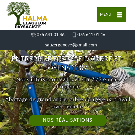
MENU
076 641 01 46
076 641 01 46
sauzergeneve@gmail.com
ENTREPRISE ÉTÊTAGE D'ARBRE ST-
OYENS 1187
Nous intervenons 24h/24 sur 7j/7 en cas
d'urgence
Abattage de grand arbre, arbre dangereux, travail
avec nacelle
NOS RÉALISATIONS