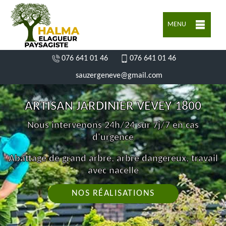
MENU
076 641 01 46
076 641 01 46
sauzergeneve@gmail.com
ARTISAN JARDINIER VEVEY 1800
Nous intervenons 24h/24 sur 7j/7 en cas
d'urgence
Abattage de grand arbre, arbre dangereux, travail
avec nacelle
NOS RÉALISATIONS