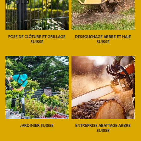
POSE DE CLÔTURE ET GRILLAGE
DESSOUCHAGE ARBRE ET HAIE
SUISSE
SUISSE
JARDINIER SUISSE
ENTREPRISE ABATTAGE ARBRE
SUISSE