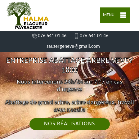
MENU
076 641 01 46
076 641 01 46
sauzergeneve@gmail.com
ENTREPRISE ABATTAGE ARBRE VEVEY
1800
Nous intervenons 24h/24 sur 7j/7 en cas
d'urgence
Abattage de grand arbre, arbre dangereux, travail
avec nacelle
NOS RÉALISATIONS