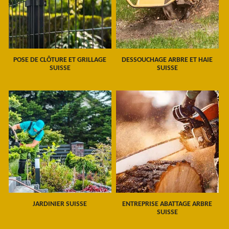
POSE DE CLÔTURE ET GRILLAGE
DESSOUCHAGE ARBRE ET HAIE
SUISSE
SUISSE
JARDINIER SUISSE
ENTREPRISE ABATTAGE ARBRE
SUISSE