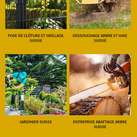
POSE DE CLÔTURE ET GRILLAGE
DESSOUCHAGE ARBRE ET HAIE
SUISSE
SUISSE
JARDINIER SUISSE
ENTREPRISE ABATTAGE ARBRE
SUISSE