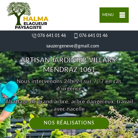
MENU
076 641 01 46
076 641 01 46
sauzergeneve@gmail.com
ARTISAN JARDINIER VILLARS-
MENDRAZ 1061
Nous intervenons 24h/24 sur 7j/7 en cas
d'urgence
Abattage de grand arbre, arbre dangereux, travail
avec nacelle
NOS RÉALISATIONS