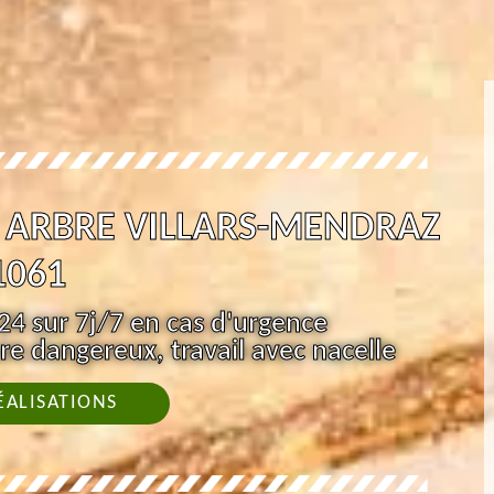
 ARBRE VILLARS-MENDRAZ
1061
4 sur 7j/7 en cas d'urgence
re dangereux, travail avec nacelle
ÉALISATIONS