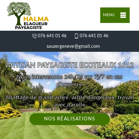
MENU
076 641 01 46
076 641 01 46
sauzergeneve@gmail.com
ARTISAN PAYSAGISTE ECOTEAUX 1612
Nous intervenons 24h/24 sur 7j/7 en cas
d'urgence
Abattage de grand arbre, arbre dangereux, travail
avec nacelle
NOS RÉALISATIONS