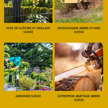
POSE DE CLÔTURE ET GRILLAGE
DESSOUCHAGE ARBRE ET HAIE
SUISSE
SUISSE
JARDINIER SUISSE
ENTREPRISE ABATTAGE ARBRE
SUISSE