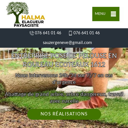
MENU
076 641 01 46
076 641 01 46
sauzergeneve@gmail.com
ENTREPRISE POSE DE PELOUSE EN
ROULEAU ECOTEAUX 1612
Nous intervenons 24h/24 sur 7j/7 en cas
d'urgence
Abattage de grand arbre, arbre dangereux, travail
avec nacelle
NOS RÉALISATIONS