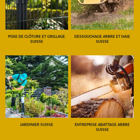
POSE DE CLÔTURE ET GRILLAGE
DESSOUCHAGE ARBRE ET HAIE
SUISSE
SUISSE
JARDINIER SUISSE
ENTREPRISE ABATTAGE ARBRE
SUISSE