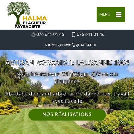
MENU
076 641 01 46
076 641 01 46
sauzergeneve@gmail.com
ARTISAN PAYSAGISTE LAUSANNE 1004
Nous intervenons 24h/24 sur 7j/7 en cas
d'urgence
Abattage de grand arbre, arbre dangereux, travail
avec nacelle
NOS RÉALISATIONS