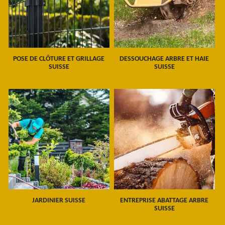
POSE DE CLÔTURE ET GRILLAGE
DESSOUCHAGE ARBRE ET HAIE
SUISSE
SUISSE
JARDINIER SUISSE
ENTREPRISE ABATTAGE ARBRE
SUISSE