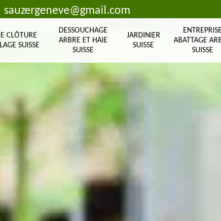
sauzergeneve@gmail.com
DESSOUCHAGE
ENTREPRIS
DE CLÔTURE
JARDINIER
ARBRE ET HAIE
ABATTAGE AR
LAGE SUISSE
SUISSE
SUISSE
SUISSE