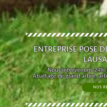
ENTREPRISE POSE D
LAUSA
Nous intervenons 24h/2
Abattage de grand arbre, arb
NOS R