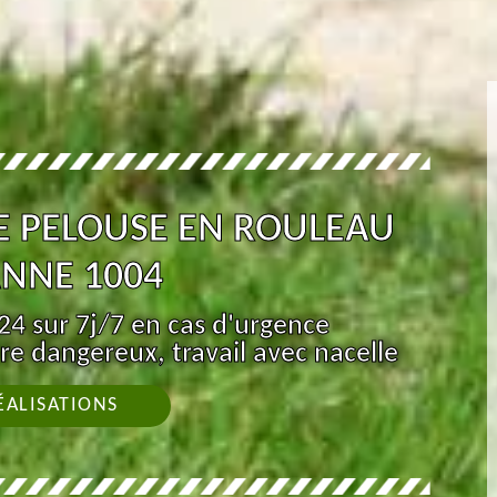
E PELOUSE EN ROULEAU
NNE 1004
4 sur 7j/7 en cas d'urgence
re dangereux, travail avec nacelle
ÉALISATIONS