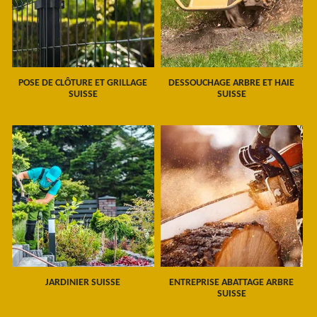
POSE DE CLÔTURE ET GRILLAGE
DESSOUCHAGE ARBRE ET HAIE
SUISSE
SUISSE
JARDINIER SUISSE
ENTREPRISE ABATTAGE ARBRE
SUISSE