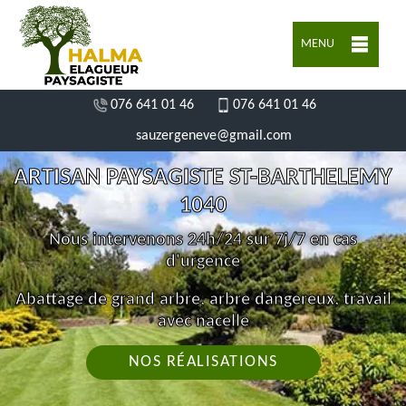
MENU
076 641 01 46
076 641 01 46
sauzergeneve@gmail.com
ARTISAN PAYSAGISTE ST-BARTHELEMY
1040
Nous intervenons 24h/24 sur 7j/7 en cas
d'urgence
Abattage de grand arbre, arbre dangereux, travail
avec nacelle
NOS RÉALISATIONS