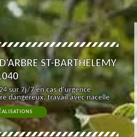
 D'ARBRE ST-BARTHELEMY
1040
4 sur 7j/7 en cas d'urgence
re dangereux, travail avec nacelle
ÉALISATIONS