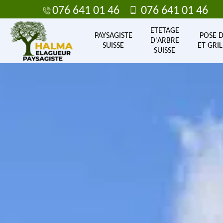
076 641 01 46
076 641 01 46
ETETAGE
PAYSAGISTE
POSE 
D'ARBRE
SUISSE
ET GRIL
SUISSE