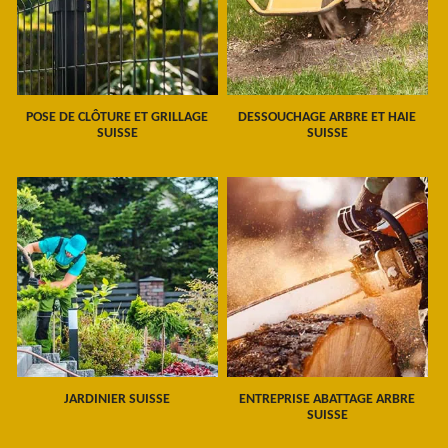
POSE DE CLÔTURE ET GRILLAGE
DESSOUCHAGE ARBRE ET HAIE
SUISSE
SUISSE
JARDINIER SUISSE
ENTREPRISE ABATTAGE ARBRE
SUISSE