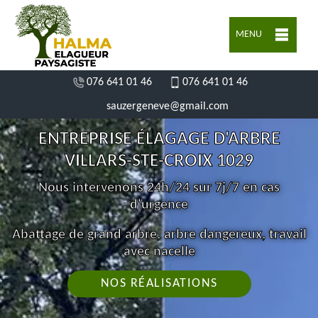
MENU
076 641 01 46
076 641 01 46
sauzergeneve@gmail.com
ENTREPRISE ÉLAGAGE D'ARBRE
VILLARS-STE-CROIX 1029
Nous intervenons 24h/24 sur 7j/7 en cas
d'urgence
Abattage de grand arbre, arbre dangereux, travail
avec nacelle
NOS RÉALISATIONS