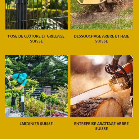
POSE DE CLÔTURE ET GRILLAGE
DESSOUCHAGE ARBRE ET HAIE
SUISSE
SUISSE
JARDINIER SUISSE
ENTREPRISE ABATTAGE ARBRE
SUISSE