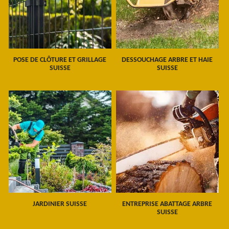
POSE DE CLÔTURE ET GRILLAGE
DESSOUCHAGE ARBRE ET HAIE
SUISSE
SUISSE
JARDINIER SUISSE
ENTREPRISE ABATTAGE ARBRE
SUISSE