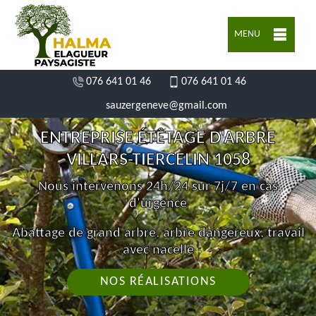
MENU
076 641 01 46
076 641 01 46
sauzergeneve@gmail.com
ENTREPRISE ÉTÊTAGE D'ARBRE
VILLARS-TIERCELIN 1058
Nous intervenons 24h/24 sur 7j/7 en cas
d'urgence
Abattage de grand arbre, arbre dangereux, travail
avec nacelle
NOS RÉALISATIONS