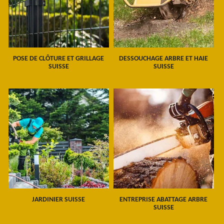
POSE DE CLÔTURE ET GRILLAGE
DESSOUCHAGE ARBRE ET HAIE
SUISSE
SUISSE
JARDINIER SUISSE
ENTREPRISE ABATTAGE ARBRE
SUISSE