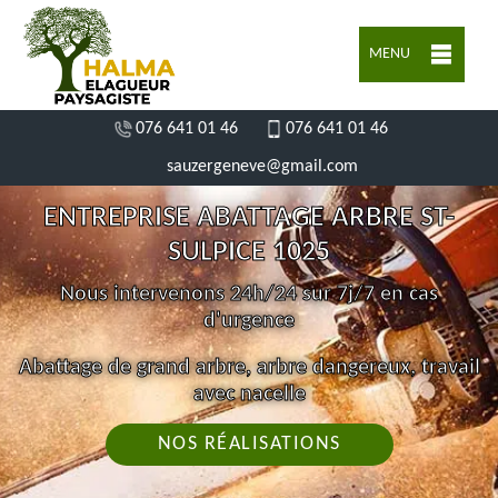
MENU
076 641 01 46
076 641 01 46
sauzergeneve@gmail.com
ENTREPRISE ABATTAGE ARBRE ST-
SULPICE 1025
Nous intervenons 24h/24 sur 7j/7 en cas
d'urgence
Abattage de grand arbre, arbre dangereux, travail
avec nacelle
NOS RÉALISATIONS