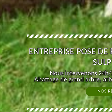
ENTREPRISE POSE DE 
SULP
Nous intervenons 24h/2
Abattage de grand arbre, arb
NOS R