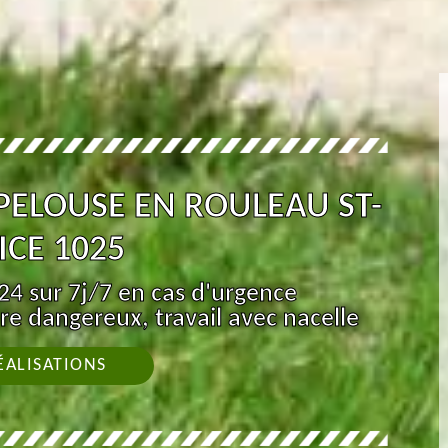
PELOUSE EN ROULEAU ST-
ICE 1025
4 sur 7j/7 en cas d'urgence
re dangereux, travail avec nacelle
ÉALISATIONS