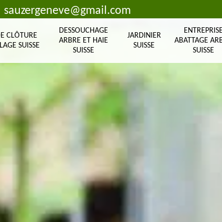
sauzergeneve@gmail.com
DESSOUCHAGE
ENTREPRIS
DE CLÔTURE
JARDINIER
ARBRE ET HAIE
ABATTAGE AR
LAGE SUISSE
SUISSE
SUISSE
SUISSE