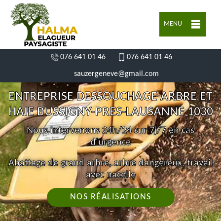
MENU
076 641 01 46
076 641 01 46
sauzergeneve@gmail.com
ENTREPRISE DESSOUCHAGE ARBRE ET
HAIE BUSSIGNY-PRES-LAUSANNE 1030
Nous intervenons 24h/24 sur 7j/7 en cas
d'urgence
Abattage de grand arbre, arbre dangereux, travail
avec nacelle
NOS RÉALISATIONS