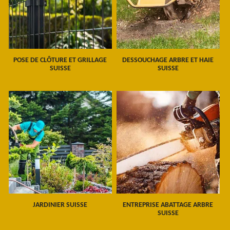
POSE DE CLÔTURE ET GRILLAGE
DESSOUCHAGE ARBRE ET HAIE
SUISSE
SUISSE
JARDINIER SUISSE
ENTREPRISE ABATTAGE ARBRE
SUISSE