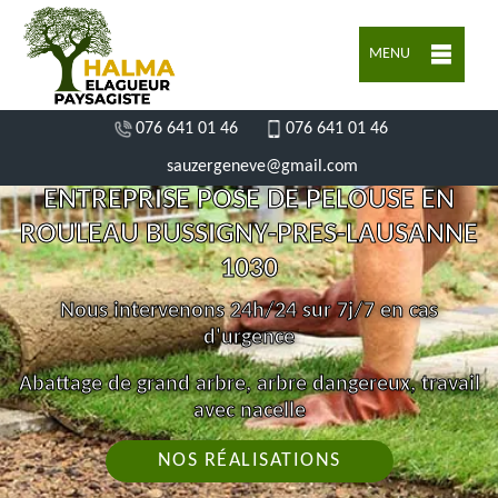
MENU
076 641 01 46
076 641 01 46
sauzergeneve@gmail.com
ENTREPRISE POSE DE PELOUSE EN
ROULEAU BUSSIGNY-PRES-LAUSANNE
1030
Nous intervenons 24h/24 sur 7j/7 en cas
d'urgence
Abattage de grand arbre, arbre dangereux, travail
avec nacelle
NOS RÉALISATIONS