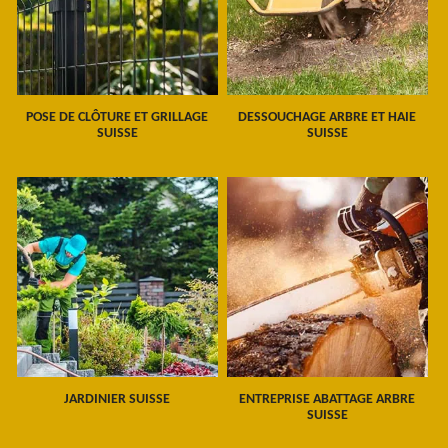
POSE DE CLÔTURE ET GRILLAGE
DESSOUCHAGE ARBRE ET HAIE
SUISSE
SUISSE
JARDINIER SUISSE
ENTREPRISE ABATTAGE ARBRE
SUISSE