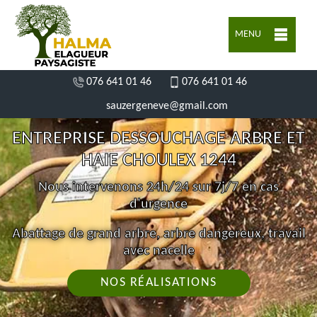
MENU
076 641 01 46
076 641 01 46
sauzergeneve@gmail.com
ENTREPRISE DESSOUCHAGE ARBRE ET
HAIE CHOULEX 1244
Nous intervenons 24h/24 sur 7j/7 en cas
d'urgence
Abattage de grand arbre, arbre dangereux, travail
avec nacelle
NOS RÉALISATIONS