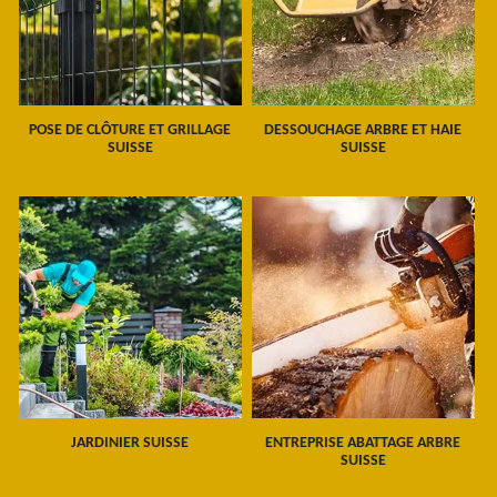
POSE DE CLÔTURE ET GRILLAGE
DESSOUCHAGE ARBRE ET HAIE
SUISSE
SUISSE
JARDINIER SUISSE
ENTREPRISE ABATTAGE ARBRE
SUISSE