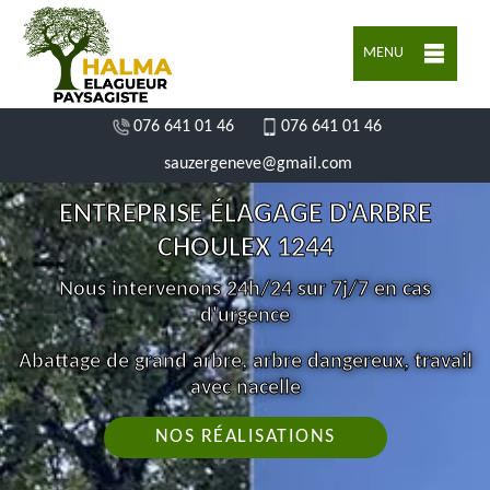
MENU
076 641 01 46
076 641 01 46
sauzergeneve@gmail.com
ENTREPRISE ÉLAGAGE D'ARBRE
CHOULEX 1244
Nous intervenons 24h/24 sur 7j/7 en cas
d'urgence
Abattage de grand arbre, arbre dangereux, travail
avec nacelle
NOS RÉALISATIONS