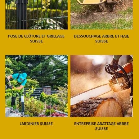
POSE DE CLÔTURE ET GRILLAGE
DESSOUCHAGE ARBRE ET HAIE
SUISSE
SUISSE
JARDINIER SUISSE
ENTREPRISE ABATTAGE ARBRE
SUISSE