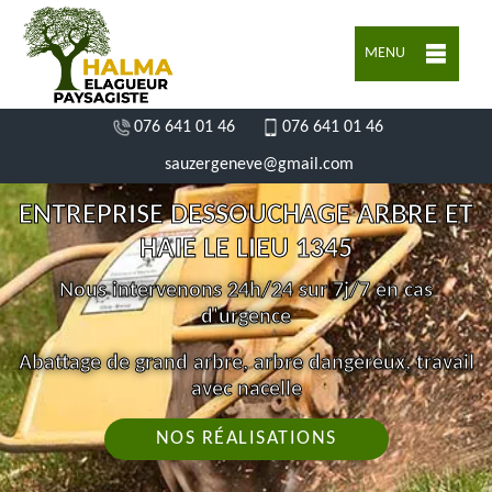
MENU
076 641 01 46
076 641 01 46
sauzergeneve@gmail.com
ENTREPRISE DESSOUCHAGE ARBRE ET
HAIE LE LIEU 1345
Nous intervenons 24h/24 sur 7j/7 en cas
d'urgence
Abattage de grand arbre, arbre dangereux, travail
avec nacelle
NOS RÉALISATIONS