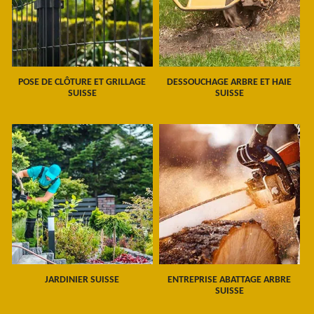
POSE DE CLÔTURE ET GRILLAGE
DESSOUCHAGE ARBRE ET HAIE
SUISSE
SUISSE
JARDINIER SUISSE
ENTREPRISE ABATTAGE ARBRE
SUISSE