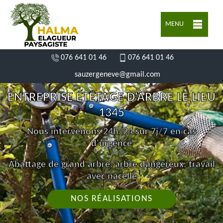
MENU
076 641 01 46
076 641 01 46
sauzergeneve@gmail.com
ENTREPRISE ÉTÊTAGE D'ARBRE LE LIEU
1345
Nous intervenons 24h/24 sur 7j/7 en cas
d'urgence
Abattage de grand arbre, arbre dangereux, travail
avec nacelle
NOS RÉALISATIONS