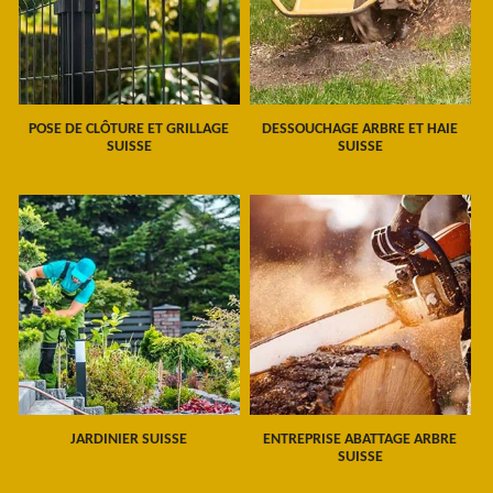
POSE DE CLÔTURE ET GRILLAGE
DESSOUCHAGE ARBRE ET HAIE
SUISSE
SUISSE
JARDINIER SUISSE
ENTREPRISE ABATTAGE ARBRE
SUISSE