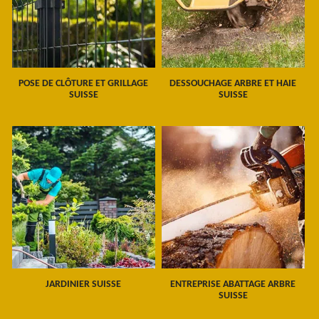
POSE DE CLÔTURE ET GRILLAGE
DESSOUCHAGE ARBRE ET HAIE
SUISSE
SUISSE
JARDINIER SUISSE
ENTREPRISE ABATTAGE ARBRE
SUISSE