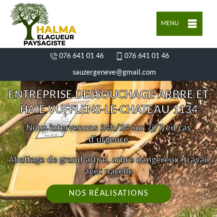
MENU
076 641 01 46
076 641 01 46
sauzergeneve@gmail.com
ENTREPRISE DESSOUCHAGE ARBRE ET
HAIE VUFFLENS-LE-CHATEAU 1134
Nous intervenons 24h/24 sur 7j/7 en cas
d'urgence
Abattage de grand arbre, arbre dangereux, travail
avec nacelle
NOS RÉALISATIONS