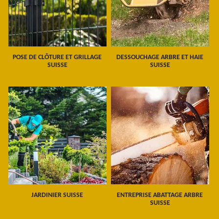
POSE DE CLÔTURE ET GRILLAGE
DESSOUCHAGE ARBRE ET HAIE
SUISSE
SUISSE
JARDINIER SUISSE
ENTREPRISE ABATTAGE ARBRE
SUISSE