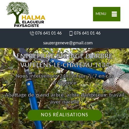
MENU
076 641 01 46
076 641 01 46
sauzergeneve@gmail.com
ENTREPRISE ÉTÊTAGE D'ARBRE
VUFFLENS-LE-CHATEAU 1134
Nous intervenons 24h/24 sur 7j/7 en cas
d'urgence
Abattage de grand arbre, arbre dangereux, travail
avec nacelle
NOS RÉALISATIONS