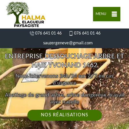
MENU
076 641 01 46
076 641 01 46
sauzergeneve@gmail.com
ENTREPRISE DESSOUCHAGE ARBRE ET
HAIE YVONAND 1462
Nous intervenons 24h/24 sur 7j/7 en cas
d'urgence
Abattage de grand arbre, arbre dangereux, travail
avec nacelle
NOS RÉALISATIONS