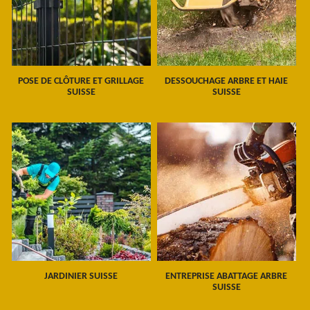
POSE DE CLÔTURE ET GRILLAGE
DESSOUCHAGE ARBRE ET HAIE
SUISSE
SUISSE
JARDINIER SUISSE
ENTREPRISE ABATTAGE ARBRE
SUISSE