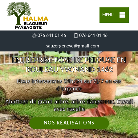
MENU
076 641 01 46
076 641 01 46
sauzergeneve@gmail.com
ENTREPRISE POSE DE PELOUSE EN
ROULEAU YVONAND 1462
Nous intervenons 24h/24 sur 7j/7 en cas
d'urgence
Abattage de grand arbre, arbre dangereux, travail
avec nacelle
NOS RÉALISATIONS