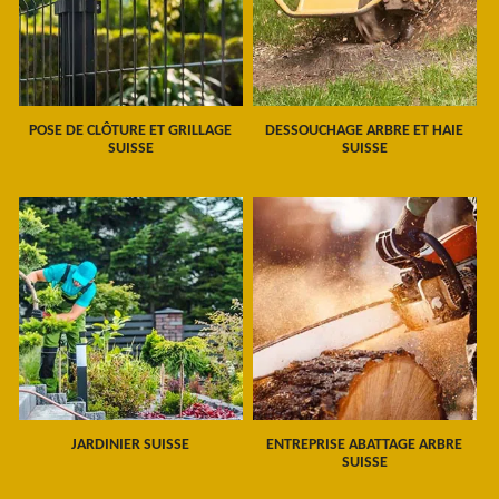
POSE DE CLÔTURE ET GRILLAGE
DESSOUCHAGE ARBRE ET HAIE
SUISSE
SUISSE
JARDINIER SUISSE
ENTREPRISE ABATTAGE ARBRE
SUISSE