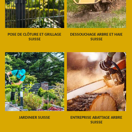
POSE DE CLÔTURE ET GRILLAGE
DESSOUCHAGE ARBRE ET HAIE
SUISSE
SUISSE
JARDINIER SUISSE
ENTREPRISE ABATTAGE ARBRE
SUISSE