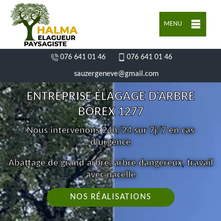
MENU
076 641 01 46
076 641 01 46
sauzergeneve@gmail.com
ENTREPRISE ÉLAGAGE D'ARBRE
BOREX 1277
Nous intervenons 24h/24 sur 7j/7 en cas
d'urgence
Abattage de grand arbre, arbre dangereux, travail
avec nacelle
NOS RÉALISATIONS