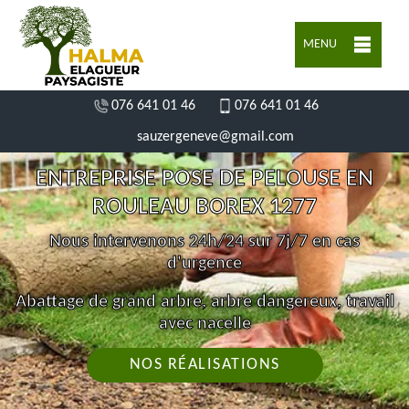
MENU
076 641 01 46
076 641 01 46
sauzergeneve@gmail.com
ENTREPRISE POSE DE PELOUSE EN
ROULEAU BOREX 1277
Nous intervenons 24h/24 sur 7j/7 en cas
d'urgence
Abattage de grand arbre, arbre dangereux, travail
avec nacelle
NOS RÉALISATIONS