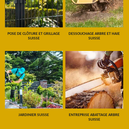
POSE DE CLÔTURE ET GRILLAGE
DESSOUCHAGE ARBRE ET HAIE
SUISSE
SUISSE
JARDINIER SUISSE
ENTREPRISE ABATTAGE ARBRE
SUISSE