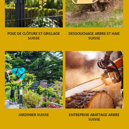
POSE DE CLÔTURE ET GRILLAGE
DESSOUCHAGE ARBRE ET HAIE
SUISSE
SUISSE
JARDINIER SUISSE
ENTREPRISE ABATTAGE ARBRE
SUISSE