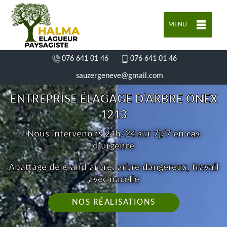
MENU
076 641 01 46
076 641 01 46
sauzergeneve@gmail.com
ENTREPRISE ÉLAGAGE D'ARBRE ONEX
1213
Nous intervenons 24h/24 sur 7j/7 en cas
d'urgence
Abattage de grand arbre, arbre dangereux, travail
avec nacelle
NOS RÉALISATIONS