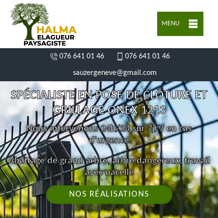
MENU
076 641 01 46
076 641 01 46
sauzergeneve@gmail.com
SPÉCIALISTE EN POSE DE CLÔTURE ET
GRILLAGE ONEX 1213
Nous intervenons 24h/24 sur 7j/7 en cas
d'urgence
Abattage de grand arbre, arbre dangereux, travail
avec nacelle
NOS RÉALISATIONS