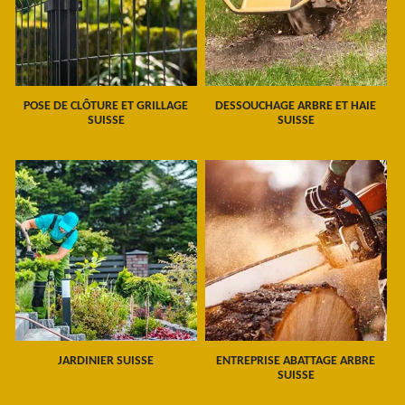
POSE DE CLÔTURE ET GRILLAGE
DESSOUCHAGE ARBRE ET HAIE
SUISSE
SUISSE
JARDINIER SUISSE
ENTREPRISE ABATTAGE ARBRE
SUISSE