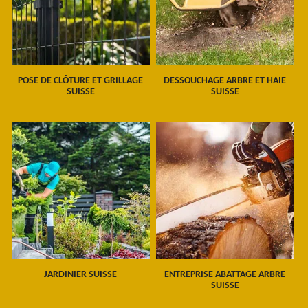
POSE DE CLÔTURE ET GRILLAGE
DESSOUCHAGE ARBRE ET HAIE
SUISSE
SUISSE
JARDINIER SUISSE
ENTREPRISE ABATTAGE ARBRE
SUISSE