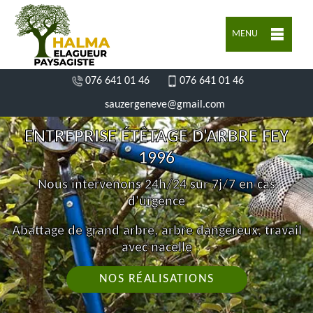
MENU
076 641 01 46
076 641 01 46
sauzergeneve@gmail.com
ENTREPRISE ÉTÊTAGE D'ARBRE FEY
1996
Nous intervenons 24h/24 sur 7j/7 en cas
d'urgence
Abattage de grand arbre, arbre dangereux, travail
avec nacelle
NOS RÉALISATIONS