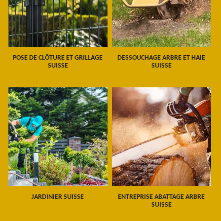
POSE DE CLÔTURE ET GRILLAGE
DESSOUCHAGE ARBRE ET HAIE
SUISSE
SUISSE
JARDINIER SUISSE
ENTREPRISE ABATTAGE ARBRE
SUISSE