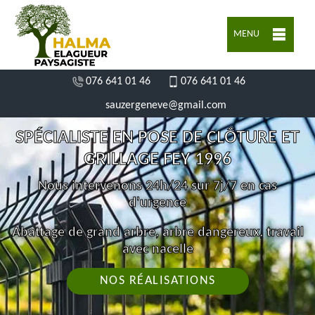
MENU
076 641 01 46
076 641 01 46
sauzergeneve@gmail.com
SPÉCIALISTE EN POSE DE CLÔTURE ET
GRILLAGE FEY 1996
Nous intervenons 24h/24 sur 7j/7 en cas
d'urgence
Abattage de grand arbre, arbre dangereux, travail
avec nacelle
NOS RÉALISATIONS