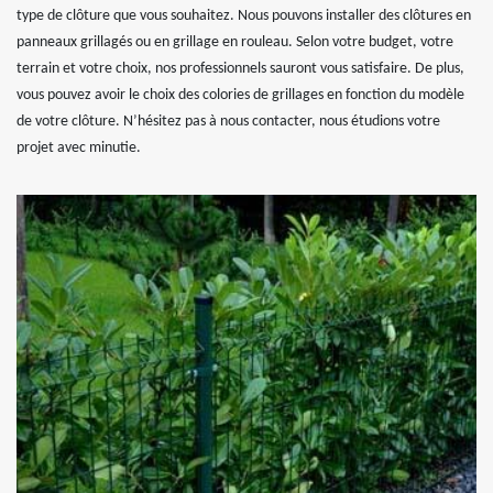
type de clôture que vous souhaitez. Nous pouvons installer des clôtures en
panneaux grillagés ou en grillage en rouleau. Selon votre budget, votre
terrain et votre choix, nos professionnels sauront vous satisfaire. De plus,
vous pouvez avoir le choix des colories de grillages en fonction du modèle
de votre clôture. N’hésitez pas à nous contacter, nous étudions votre
projet avec minutie.