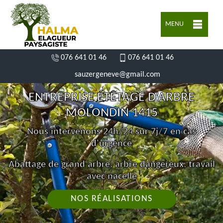
MENU
076 641 01 46
076 641 01 46
sauzergeneve@gmail.com
ENTREPRISE ÉTÊTAGE D'ARBRE
MOLONDIN 1415
Nous intervenons 24h/24 sur 7j/7 en cas
d'urgence
Abattage de grand arbre, arbre dangereux, travail
avec nacelle
NOS RÉALISATIONS