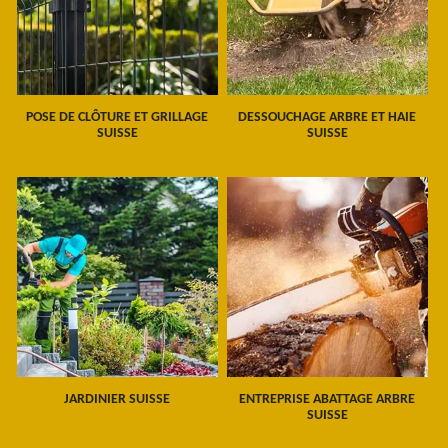
POSE DE CLÔTURE ET GRILLAGE
DESSOUCHAGE ARBRE ET HAIE
SUISSE
SUISSE
JARDINIER SUISSE
ENTREPRISE ABATTAGE ARBRE
SUISSE