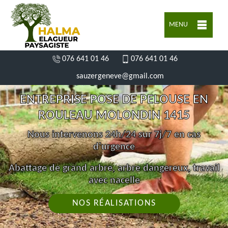
MENU
076 641 01 46
076 641 01 46
sauzergeneve@gmail.com
ENTREPRISE POSE DE PELOUSE EN
ROULEAU MOLONDIN 1415
Nous intervenons 24h/24 sur 7j/7 en cas
d'urgence
Abattage de grand arbre, arbre dangereux, travail
avec nacelle
NOS RÉALISATIONS