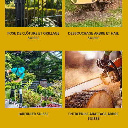
POSE DE CLÔTURE ET GRILLAGE
DESSOUCHAGE ARBRE ET HAIE
SUISSE
SUISSE
JARDINIER SUISSE
ENTREPRISE ABATTAGE ARBRE
SUISSE