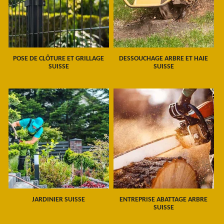
POSE DE CLÔTURE ET GRILLAGE
DESSOUCHAGE ARBRE ET HAIE
SUISSE
SUISSE
JARDINIER SUISSE
ENTREPRISE ABATTAGE ARBRE
SUISSE