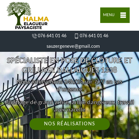
MENU
076 641 01 46
076 641 01 46
sauzergeneve@gmail.com
SPÉCIALISTE EN POSE DE CLÔTURE ET
GRILLAGE BALLAIGUES 1338
Nous intervenons 24h/24 sur 7j/7 en cas
d'urgence
Abattage de grand arbre, arbre dangereux, travail
avec nacelle
NOS RÉALISATIONS