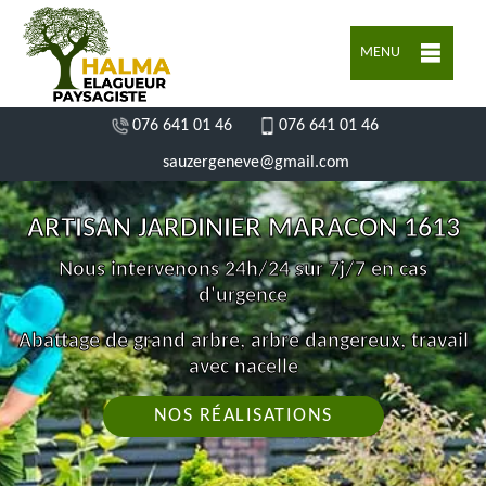
MENU
076 641 01 46
076 641 01 46
sauzergeneve@gmail.com
ARTISAN JARDINIER MARACON 1613
Nous intervenons 24h/24 sur 7j/7 en cas
d'urgence
Abattage de grand arbre, arbre dangereux, travail
avec nacelle
NOS RÉALISATIONS