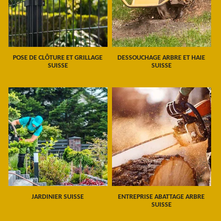
POSE DE CLÔTURE ET GRILLAGE
DESSOUCHAGE ARBRE ET HAIE
SUISSE
SUISSE
JARDINIER SUISSE
ENTREPRISE ABATTAGE ARBRE
SUISSE