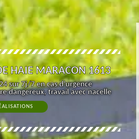
 DE HAIE MARACON 1613
4 sur 7j/7 en cas d'urgence
re dangereux, travail avec nacelle
ÉALISATIONS