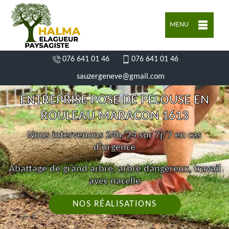
MENU
076 641 01 46
076 641 01 46
sauzergeneve@gmail.com
ENTREPRISE POSE DE PELOUSE EN
ROULEAU MARACON 1613
Nous intervenons 24h/24 sur 7j/7 en cas
d'urgence
Abattage de grand arbre, arbre dangereux, travail
avec nacelle
NOS RÉALISATIONS