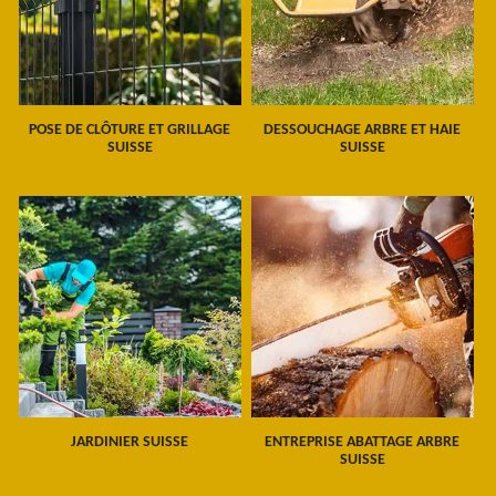
POSE DE CLÔTURE ET GRILLAGE
DESSOUCHAGE ARBRE ET HAIE
SUISSE
SUISSE
JARDINIER SUISSE
ENTREPRISE ABATTAGE ARBRE
SUISSE