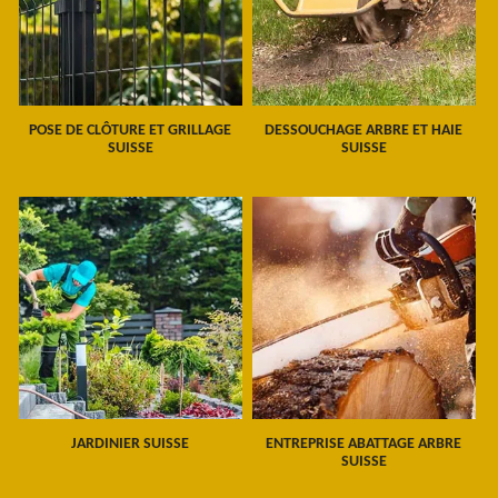
POSE DE CLÔTURE ET GRILLAGE
DESSOUCHAGE ARBRE ET HAIE
SUISSE
SUISSE
JARDINIER SUISSE
ENTREPRISE ABATTAGE ARBRE
SUISSE