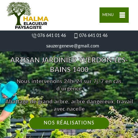
MENU
076 641 01 46
076 641 01 46
sauzergeneve@gmail.com
ARTISAN JARDINIER YVERDON-LES-
BAINS 1400
Nous intervenons 24h/24 sur 7j/7 en cas
d'urgence
Abattage de grand arbre, arbre dangereux, travail
avec nacelle
NOS RÉALISATIONS